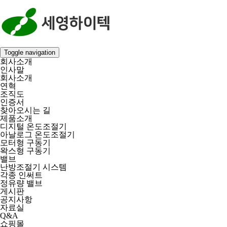
Toggle navigation
회사소개
인사말
회사소개
연혁
조직도
인증서
찾아오시는 길
제품소개
디지털 온도조절기
아날로그 온도조절기
모터형 구동기
왁스형 구동기
밸브
난방조절기 시스템
각종 인써트
정유량 밸브
게시판
공지사항
자료실
Q&A
쇼핑몰