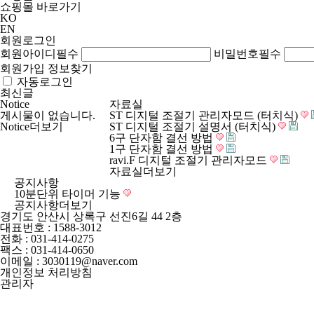
쇼핑몰 바로가기
KO
EN
회원로그인
회원아이디
필수
비밀번호
필수
회원가입
정보찾기
자동로그인
최신글
Notice
자료실
게시물이 없습니다.
ST 디지털 조절기 관리자모드 (터치식)
Notice
더보기
ST 디지털 조절기 설명서 (터치식)
6구 단자함 결선 방법
1구 단자함 결선 방법
ravi.F 디지털 조절기 관리자모드
자료실
더보기
공지사항
10분단위 타이머 기능
공지사항
더보기
경기도 안산시 상록구 선진6길 44 2층
대표번호 :
1588-3012
전화 :
031-414-0275
팩스 : 031-414-0650
이메일 :
3030119@naver.com
개인정보 처리방침
관리자